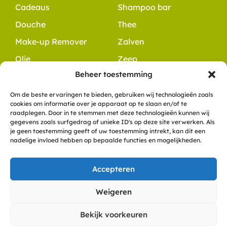
Cadeaus
Shampoo bar
Douche
Thee
Make-up Remover
Zalven
Olie
Zeep
Beheer toestemming
Contact
+31 6 10 49 48 54
Om de beste ervaringen te bieden, gebruiken wij technologieën zoals
cookies om informatie over je apparaat op te slaan en/of te
info@dewitteklaver.nl
raadplegen. Door in te stemmen met deze technologieën kunnen wij
Meerkoet 8
gegevens zoals surfgedrag of unieke ID's op deze site verwerken. Als
je geen toestemming geeft of uw toestemming intrekt, kan dit een
9781 ZN, Bedum
nadelige invloed hebben op bepaalde functies en mogelijkheden.
KVK: 57836558
Accepteren
Copyright De Witte Klaver
Weigeren
Privacyverklaring
Cookies
Algemene voorwaarden
Bekijk voorkeuren
Disclaimer
Veelgestelde vragen