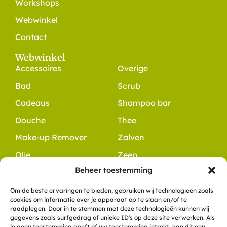
Workshops
Webwinkel
Contact
Webwinkel
Accessoires
Overige
Bad
Scrub
Cadeaus
Shampoo bar
Douche
Thee
Make-up Remover
Zalven
Olie
Zeep
Beheer toestemming
Contact
+31 6 10 49 48 54
Om de beste ervaringen te bieden, gebruiken wij technologieën zoals
cookies om informatie over je apparaat op te slaan en/of te
info@dewitteklaver.nl
raadplegen. Door in te stemmen met deze technologieën kunnen wij
Meerkoet 8
gegevens zoals surfgedrag of unieke ID's op deze site verwerken. Als
je geen toestemming geeft of uw toestemming intrekt, kan dit een