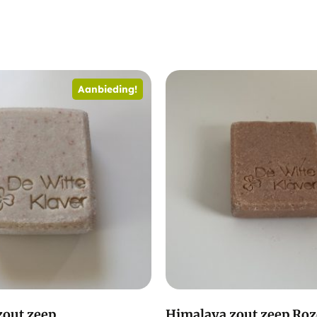
Aanbieding!
zout zeep
Himalaya zout zeep Ro