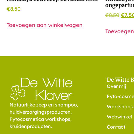
ongeparfu
€
8.50
€
8.50
€
7.5
Toevoegen aan winkelwagen
Toevoegen
De Witte 
Over mij
Fyto-cosme
Natuurlijke zeep en shampoo,
Workshops
huidverzorgingsproducten.
Webwinkel
Fytocosmetica workshops,
kruidenproducten.
Contact