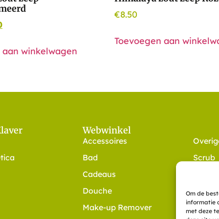
meerd
€
8.50
0
Toevoegen aan winkelw
 aan winkelwagen
Klaver
Webwinkel
Accessoires
Overig
tica
Bad
Scrub
Cadeaus
Shamp
Douche
Thee
Om de beste
informatie 
Make-up Remover
Zalven
met deze te