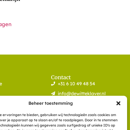
agen
Contact
e
+31 6 10 49 48 54
info@dewitteklaver.nl
Meerkoet 8
oo bar
Beheer toestemming
9781 ZN, Bedum
KVK: 57836558
 ervaringen te bieden, gebruiken wij technologieën zoals cookies om
over je apparaat op te slaan en/of te raadplegen. Door in te stemmen
chnologieën kunnen wij gegevens zoals surfgedrag of unieke ID's op