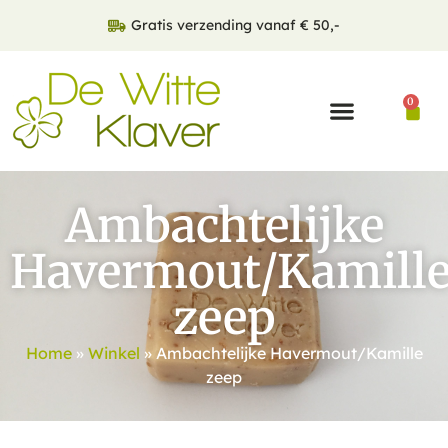
Gratis verzending vanaf € 50,-
0
Ambachtelijke
Havermout/Kamill
zeep
Home
»
Winkel
»
Ambachtelijke Havermout/Kamille
zeep