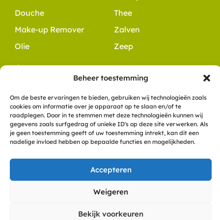
Douche
Thee
Make-up Remover
Zalven
Olie
Zeep
Contact
Beheer toestemming
+31 6 10 49 48 54
info@dewitteklaver.nl
Om de beste ervaringen te bieden, gebruiken wij technologieën zoals
Meerkoet 8
cookies om informatie over je apparaat op te slaan en/of te
raadplegen. Door in te stemmen met deze technologieën kunnen wij
9781 ZN, Bedum
gegevens zoals surfgedrag of unieke ID's op deze site verwerken. Als
KVK: 57836558
je geen toestemming geeft of uw toestemming intrekt, kan dit een
nadelige invloed hebben op bepaalde functies en mogelijkheden.
Copyright De Witte Klaver
Accepteren
Privacyverklaring
Cookies
Algemene voorwaarden
Weigeren
Disclaimer
Veelgestelde vragen
Bekijk voorkeuren
Powered by Anura