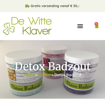
Gratis verzending vanaf € 50,-
0
Detox Badzout
Home
»
Winkel
»
Detox Badzout