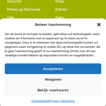
Douche
Thee
Make-up Remover
Zalven
Olie
Zeep
Beheer toestemming
Contact
+31 6 10 49 48 54
Om de beste ervaringen te bieden, gebruiken wij technologieën zoals
cookies om informatie over je apparaat op te slaan en/of te
info@dewitteklaver.nl
raadplegen. Door in te stemmen met deze technologieën kunnen wij
Meerkoet 8
gegevens zoals surfgedrag of unieke ID's op deze site verwerken. Als
je geen toestemming geeft of uw toestemming intrekt, kan dit een
9781 ZN, Bedum
nadelige invloed hebben op bepaalde functies en mogelijkheden.
KVK: 57836558
Accepteren
Copyright De Witte Klaver
Weigeren
Privacyverklaring
Cookies
Algemene voorwaarden
Bekijk voorkeuren
Disclaimer
Veelgestelde vragen
Powered by Anura
Cookiebeleid
Privacy Verklaring