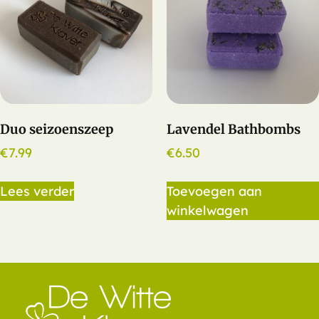
Duo seizoenszeep
Lavendel Bathbombs
€
7.99
€
6.50
Lees verder
Toevoegen aan
winkelwagen