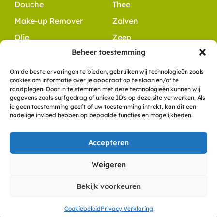
Douche
Thee
Make-up Remover
Zalven
Olie
Zeep
Beheer toestemming
Contact
+31 6 10 49 48 54
Om de beste ervaringen te bieden, gebruiken wij technologieën zoals
cookies om informatie over je apparaat op te slaan en/of te
info@dewitteklaver.nl
raadplegen. Door in te stemmen met deze technologieën kunnen wij
Meerkoet 8
gegevens zoals surfgedrag of unieke ID's op deze site verwerken. Als
je geen toestemming geeft of uw toestemming intrekt, kan dit een
9781 ZN, Bedum
nadelige invloed hebben op bepaalde functies en mogelijkheden.
KVK: 57836558
Accepteren
Copyright De Witte Klaver
Weigeren
Privacyverklaring
Cookies
Algemene voorwaarden
Bekijk voorkeuren
Disclaimer
Veelgestelde vragen
Powered by Anura
Cookiebeleid
Privacy Verklaring