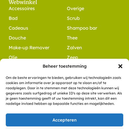
Webwinkel
Accessoires
Overige
Bad
Scrub
Cadeaus
Shampoo bar
Douche
Thee
Make-up Remover
Zalven
Olie
Zeep
Beheer toestemming
Contact
+31 6 10 49 48 54
Om de beste ervaringen te bieden, gebruiken wij technologieën zoals
cookies om informatie over je apparaat op te slaan en/of te
info@dewitteklaver.nl
raadplegen. Door in te stemmen met deze technologieën kunnen wij
Meerkoet 8
gegevens zoals surfgedrag of unieke ID's op deze site verwerken. Als
je geen toestemming geeft of uw toestemming intrekt, kan dit een
9781 ZN, Bedum
nadelige invloed hebben op bepaalde functies en mogelijkheden.
KVK: 57836558
Accepteren
Copyright De Witte Klaver