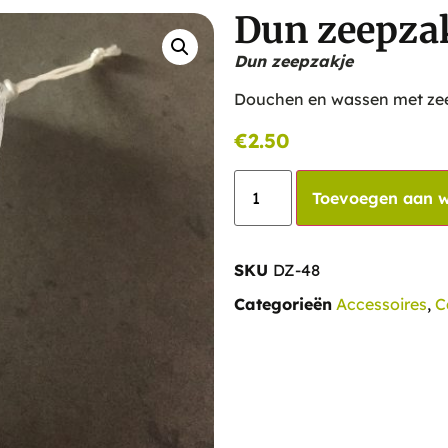
Dun zeepza
Dun zeepzakje
Douchen en wassen met zeep
€
2.50
Toevoegen aan 
SKU
DZ-48
Categorieën
Accessoires
,
C