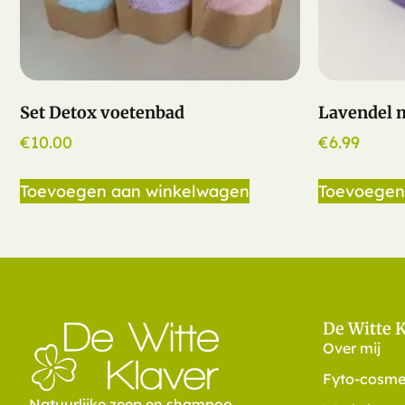
Set Detox voetenbad
Lavendel 
€
10.00
€
6.99
Toevoegen aan winkelwagen
Toevoegen
De Witte 
Over mij
Fyto-cosme
Natuurlijke zeep en shampoo,