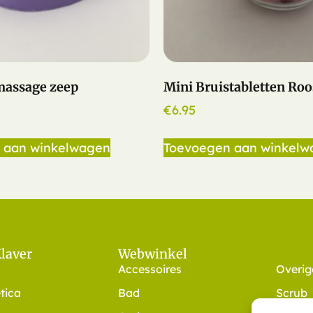
massage zeep
Mini Bruistabletten Roo
€
6.95
 aan winkelwagen
Toevoegen aan winkelw
Klaver
Webwinkel
Accessoires
Overig
tica
Bad
Scrub