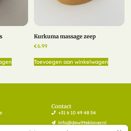
s
Kurkuma massage zeep
€
6.99
agen
Toevoegen aan winkelwagen
Contact
e
+31 6 10 49 48 54
info@dewitteklaver.nl
Meerkoet 8