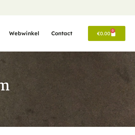
0
Webwinkel
Contact
€
0.00
cm