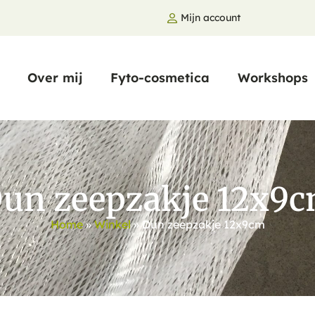
-
Mijn account
Over mij
Fyto-cosmetica
Workshops
un zeepzakje 12x9
Home
»
Winkel
»
Dun zeepzakje 12x9cm