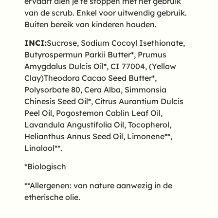
ervaart dien je te stoppen met het gebruik
van de scrub. Enkel voor uitwendig gebruik.
Buiten bereik van kinderen houden.
INCI:
Sucrose, Sodium Cocoyl Isethionate,
Butyrospermun Parkii Butter*, Prumus
Amygdalus Dulcis Oil*, CI 77004, (Yellow
Clay)Theodora Cacao Seed Butter*,
Polysorbate 80, Cera Alba, Simmonsia
Chinesis Seed Oil*, Citrus Aurantium Dulcis
Peel Oil, Pogostemon Cablin Leaf Oil,
Lavandula Angustifolia Oil, Tocopherol,
Helianthus Annus Seed Oil, Limonene**,
Linalool**.
*Biologisch
**Allergenen: van nature aanwezig in de
etherische olie.