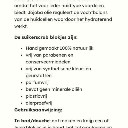
omdat het voor ieder huidtype voordelen
biedt. Jojoba olie reguleert de vochtbalans
van de huidcellen waardoor het hydraterend
werkt.
De suikerscrub blokjes zijn:
Hand gemaakt 100% natuurlijk
vrij van parabenen en
conserveermiddelen
vrij van synthetische kleur- en
geurstoffen
parfumvrij
bevat geen minerale oliën
plasticvrij
dierproefvrij
Gebruiksaanwijzing:
In bad/douche:
nat maken en knijp een of
twee blokjes in je hand, het zal emulgeren en