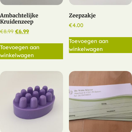
Ambachtelijke
Zeepzakje
Kruidenzeep
€
4.00
€
8.99
€
6.99
Toevoegen aan
Toevoegen aan
winkelwagen
winkelwagen