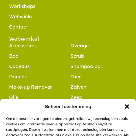
Workshops
Webwinkel
Contact
Webwinkel
Accessoires
Overige
Bad
Scrub
Cadeaus
Shampoo bar
Douche
Thee
Make-up Remover
Zalven
Olie
Zeep
Beheer toestemming
Contact
+31 6 10 49 48 54
Om de beste ervaringen te bieden, gebruiken wij technologieën zoals
cookies om informatie over je apparaat op te slaan en/of te
info@dewitteklaver.nl
raadplegen. Door in te stemmen met deze technologieën kunnen wij
Meerkoet 8
gegevens zoals surfgedrag of unieke ID's op deze site verwerken. Als